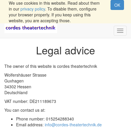
We use cookies in this website. Read about them
OK
in our
privacy policy
. To disable them, configure
your browser properly. If you keep using this
website, you are accepting those.
Wech
Navig
Legal advice
The owner of this website is
cordes theatertechnik
Wolfershäuser Strasse
Guxhagen
34302
Hessen
Deutschland
VAT number:
DE211189673
You can contact us at:
Phone number:
015254288340
Email address:
info@cordes-theatertechnik.de